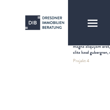
Projekt 5
23 JUNI 2015
Lorem ipsum dolor si
labore et dolore magn
rebum. Stet clita kas
dolor sit amet, conse
magna aliquyam erat, 
clita kasd gubergren,
Projekt 4