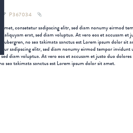
P367034
t amet, consetetur sadipscing elitr, sed diam nonumy eirmod tem
a aliquyam erat, sed diam voluptua. At vero eos et accusam et j
d gubergren, no sea takimata sanctus est Lorem ipsum dolor sit
tetur sadipscing elitr, sed diam nonumy eirmod tempor invidunt u
sed diam voluptua. At vero eos et accusam et justo duo dolores 
 no sea takimata sanctus est Lorem ipsum dolor sit amet.